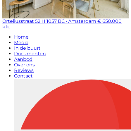
Orteliusstraat 52 H
1057 BC · Amsterdam
€ 650.000
k.k.
Home
Media
In de buurt
Documenten
Aanbod
Over ons
Reviews
Contact