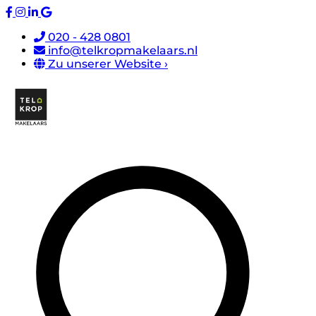
020 - 428 0801
info@telkropmakelaars.nl
Zu unserer Website ›