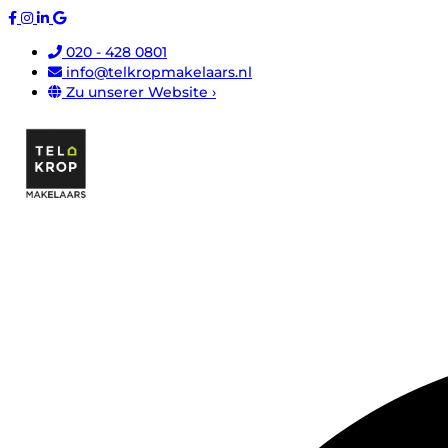
020 - 428 0801
info@telkropmakelaars.nl
Zu unserer Website ›