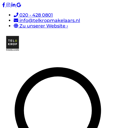
020 - 428 0801
info@telkropmakelaars.nl
Zu unserer Website ›